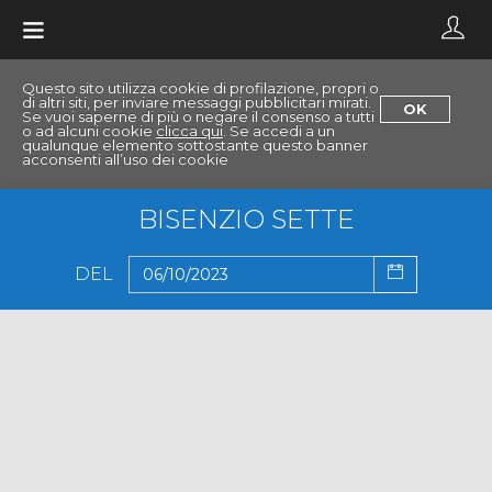
Toggle
navigation
Questo sito utilizza cookie di profilazione, propri o
di altri siti, per inviare messaggi pubblicitari mirati.
OK
Se vuoi saperne di più o negare il consenso a tutti
o ad alcuni cookie
clicca qui
. Se accedi a un
qualunque elemento sottostante questo banner
acconsenti all’uso dei cookie
BISENZIO SETTE
DEL