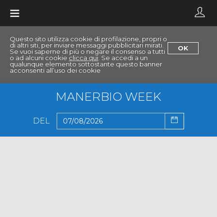
Toggle
navigation
Questo sito utilizza cookie di profilazione, propri o
di altri siti, per inviare messaggi pubblicitari mirati.
OK
Se vuoi saperne di più o negare il consenso a tutti
o ad alcuni cookie
clicca qui
. Se accedi a un
qualunque elemento sottostante questo banner
acconsenti all’uso dei cookie
MANERBIO WEEK
DEL