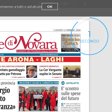
1
56
consenso a tutti o ad alcuni
OK
1
SECONDO