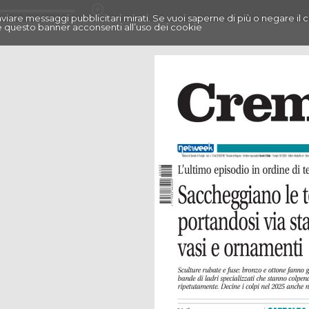
r inviare messaggi pubblicitari mirati. Se vuoi saperne di più o negare il 
 questo banner acconsenti all’uso dei cookie