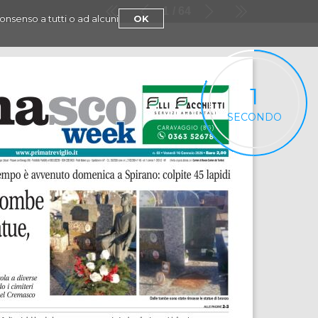
1
64
consenso a tutti o ad alcuni
OK
1
SECONDO