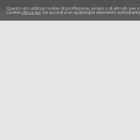
Questo sito utilizza cookie di profilazione, propri o di altri siti, pe
cookie
clicca qui
. Se accedi a un qualunque elemento sottostante