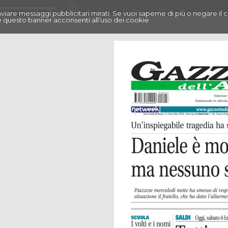
r inviare messaggi pubblicitari mirati. Se vuoi saperne di più o negare il 
 questo banner acconsenti all’uso dei cookie