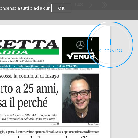
1
48
consenso a tutti o ad alcuni
OK
1
SECONDO