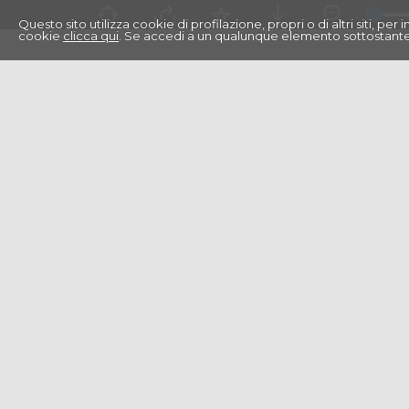
Questo sito utilizza cookie di profilazione, propri o di altri siti, pe
cookie
clicca qui
. Se accedi a un qualunque elemento sottostante