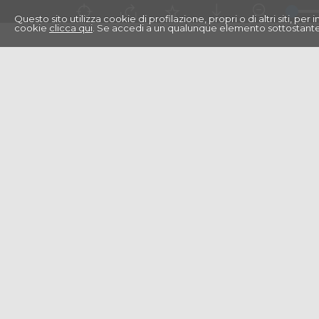
Questo sito utilizza cookie di profilazione, propri o di altri siti, pe
cookie
clicca qui
. Se accedi a un qualunque elemento sottostante