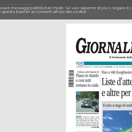
r inviare messaggi pubblicitari mirati. Se vuoi saperne di più o negare il 
 questo banner acconsenti all’uso dei cookie