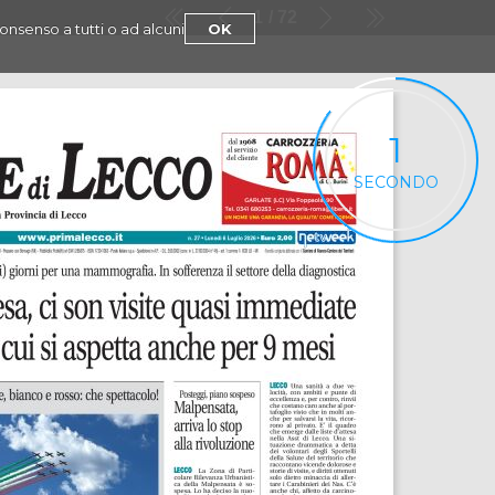
1
72
consenso a tutti o ad alcuni
OK
1
SECONDO