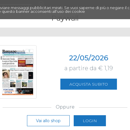
r inviare messaggi pubblicitari mirati. Se vuoi saperne di più o negare il 
 questo banner acconsenti all’uso dei cookie
Paywall
22/05/2026
a partire da € 1,19
ACQUISTA SUBITO
Oppure
Vai allo shop
LOGIN